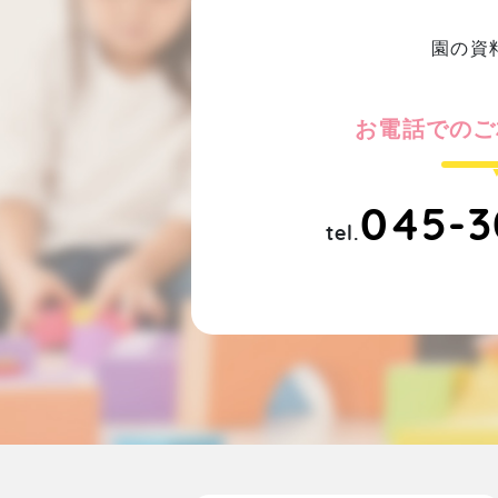
園の資
お電話でのご
045-3
tel.