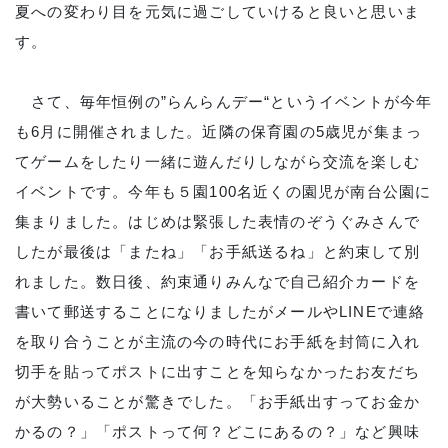
夏への変わり目を元気に過ごしていけると良いと思いま
す。
さて、毎年恒例の”らんらんデー“というイベントが今年
も6月に開催されました。近隣の保育園の5歳児が集まっ
てゲームをしたり一緒に遊んだりしながら交流を楽しむ
イベントです。今年も５園100名近くの園児が南台公園に
集まりました。はじめは緊張した表情のぞうぐみさんで
したが最後は「またね」「お手紙送るね」と約束して別
れました。数日後、約束通りみんなで自己紹介カードを
書いて郵送することになりましたがメールやLINEで連絡
を取り合うことが主流の今の時代にお手紙を封筒に入れ
切手を貼ってポストに出すことを知らなかったお友だち
が大勢いることが驚きでした。「お手紙出すってお金か
かるの？」「ポストって何？どこにあるの？」など興味